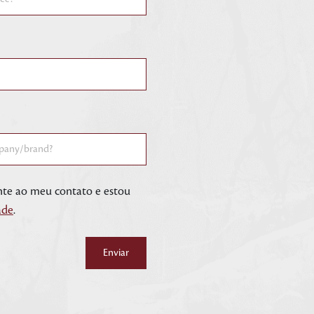
ente ao meu contato e estou
ade
.