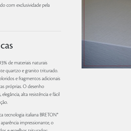
do com exclusividade pela
icas
3% de materiais naturais
e quartzo e granito triturado.
loridos e fragmentos adicionais
icas próprias. O desenho
legância, alta resistência e fácil
ção.
ta tecnologia italiana BRETON®
 aparência impressionante, o
s e espelhos triturados;