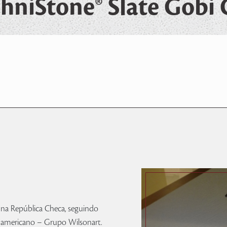
hniStone® Slate Gobi 
 na República Checa, seguindo
l americano – Grupo Wilsonart.