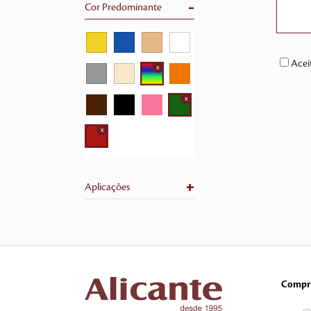
-
Cor Predominante
Acei
x
x
x
+
Aplicações
Compr