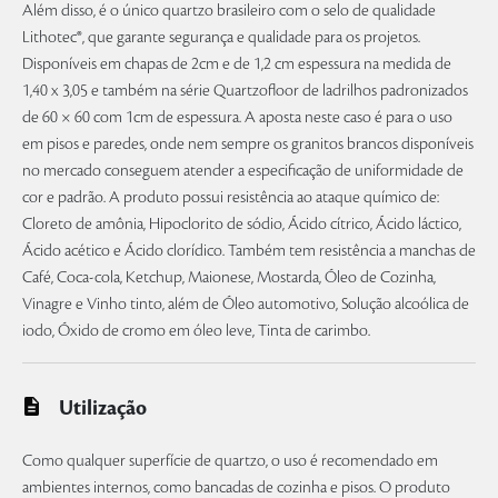
Além disso, é o único quartzo brasileiro com o selo de qualidade
Lithotec®, que garante segurança e qualidade para os projetos.
Disponíveis em chapas de 2cm e de 1,2 cm espessura na medida de
1,40 x 3,05 e também na série Quartzofloor de ladrilhos padronizados
de 60 × 60 com 1cm de espessura. A aposta neste caso é para o uso
em pisos e paredes, onde nem sempre os granitos brancos disponíveis
no mercado conseguem atender a especificação de uniformidade de
cor e padrão. A produto possui resistência ao ataque químico de:
Cloreto de amônia, Hipoclorito de sódio, Ácido cítrico, Ácido láctico,
Ácido acético e Ácido clorídico. Também tem resistência a manchas de
Café, Coca-cola, Ketchup, Maionese, Mostarda, Óleo de Cozinha,
Vinagre e Vinho tinto, além de Óleo automotivo, Solução alcoólica de
iodo, Óxido de cromo em óleo leve, Tinta de carimbo.
Utilização
Como qualquer superfície de quartzo, o uso é recomendado em
ambientes internos, como bancadas de cozinha e pisos. O produto