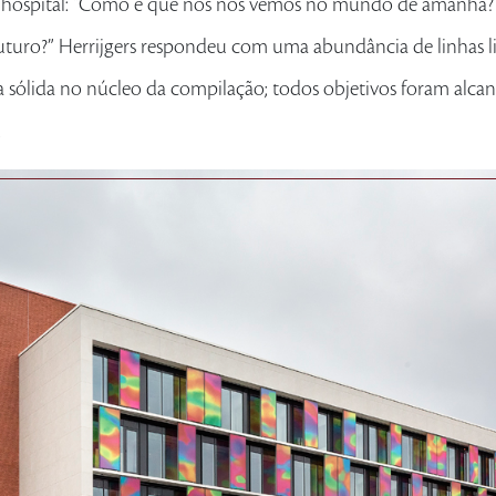
 hospital: “Como é que nós nos vemos no mundo de amanhã?
uturo?” Herrijgers respondeu com uma abundância de linhas l
cia sólida no núcleo da compilação; todos objetivos foram alca
.