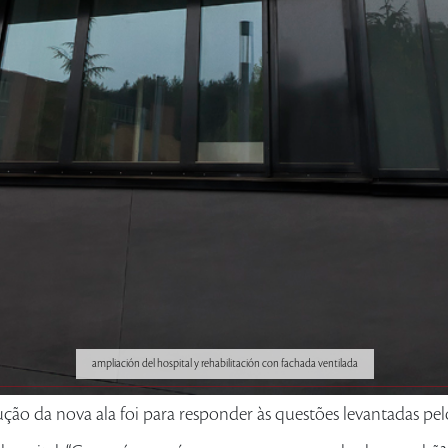
ampliación del hospital y rehabilitación con fachada ventilada
ução da nova ala foi para responder às questões levantadas pe