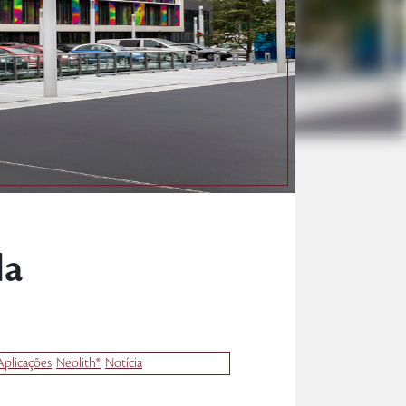
la
Aplicações
Neolith®
Notícia