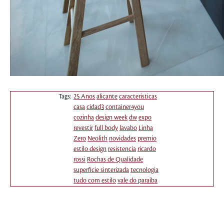
Tags:
25 Anos
alicante
caracteristicas
casa
cidad3
container4you
cozinha
design week
dw
expo
revestir
full body
lavabo
Linha
Zero
Neolith
novidades
premio
estilo design
resistencia
ricardo
rossi
Rochas de Qualidade
superficie sinterizada
tecnologia
tudo com estilo
vale do paraíba