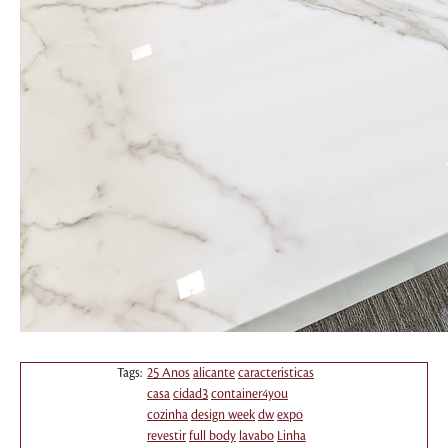
Tags:
25 Anos
alicante
caracteristicas
casa
cidad3
container4you
cozinha
design week
dw
expo
revestir
full body
lavabo
Linha