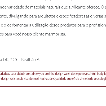
ande variedade de materiais naturais que a Alicante oferece. O
ento, divulgando para arquitetos e especificadores as diversas 
é o de fomentar a utilização desde produtos para o profission
os para você nosso cliente marmorista.
ua L/K, 220 – Pavilhão A
eristicas
casa
cidad3
container4you
cozinha
design week
dw
expo revestir
full body
l
o design
resistencia
ricardo rossi
Rochas de Qualidade
superficie sinterizada
tecnologi