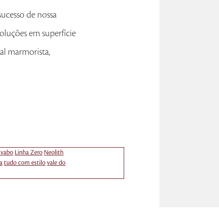
 sucesso de nossa
soluções em superfície
al marmorista,
avabo
Linha Zero
Neolith
a
tudo com estilo
vale do