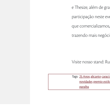
e Thesize, além de gr
participação neste ev
que comercializamos, 
trazendo mais negóci
Visite nosso stand: R
Tags:
25 Anos
alicante
caract
novidades
premio estil
paraíba