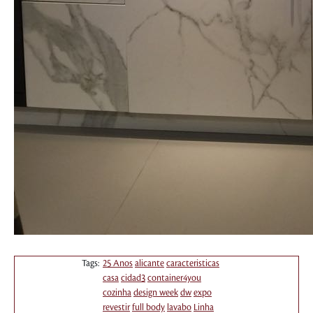
Tags:
25 Anos
alicante
caracteristicas
casa
cidad3
container4you
cozinha
design week
dw
expo
revestir
full body
lavabo
Linha