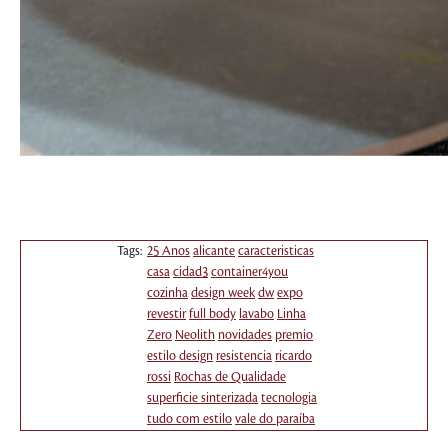
Tags:
25 Anos
alicante
caracteristicas
casa
cidad3
container4you
cozinha
design week
dw
expo
revestir
full body
lavabo
Linha
Zero
Neolith
novidades
premio
estilo design
resistencia
ricardo
rossi
Rochas de Qualidade
superficie sinterizada
tecnologia
tudo com estilo
vale do paraíba